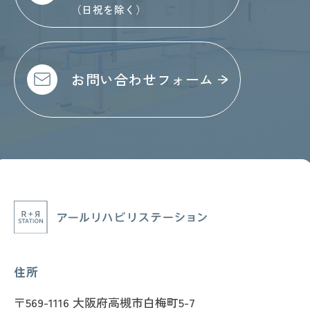
を継続的に見直し、改善に努めます。
（日祝を除く）
お問い合わせ先
アールリハビリステーション
お問い合わせフォーム
〒569-1116 大阪府高槻市白梅町5-7
072-681-7777
住所
〒569-1116 大阪府高槻市白梅町5-7