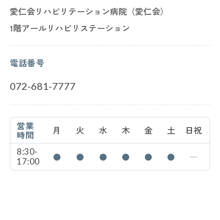
愛仁会リハビリテーション病院（愛仁会）
1階
アールリハビリステーション
電話番号
072-681-7777
営業
月
火
水
木
金
土
日祝
時間
8:30-
●
●
●
●
●
●
―
17:00