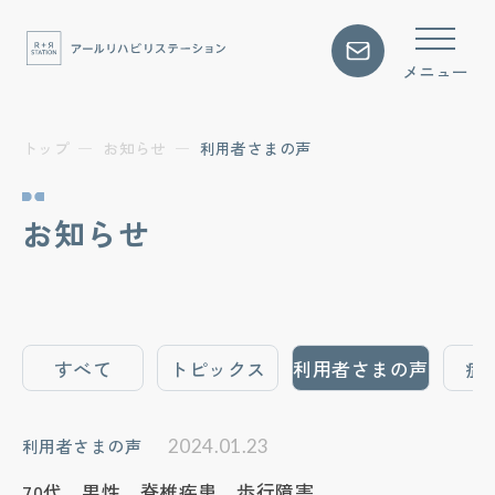
アールリハについて
アールリハの特徴を知りたい
トップ
お知らせ
利用者さまの声
利用までの流れを確認したい
お知らせ
プログラム・料金を知りたい
資料を請求したい
見学・体験予約をしたい
すべて
トピックス
利用者さまの声
症
アクセス
利用者さまの声
2024.01.23
アクセス方法を知りたい
70代 男性 脊椎疾患 歩行障害